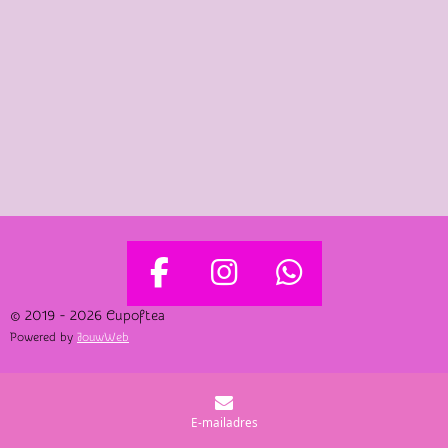
F
I
W
A
N
H
© 2019 - 2026 Cupoftea
Powered by
JouwWeb
C
S
A
E
T
T
B
A
S
E-mailadres
O
G
A