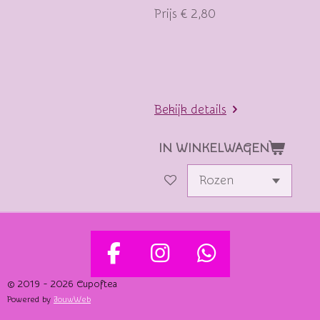
Prijs € 2,80
Bekijk details
IN WINKELWAGEN
F
I
W
A
N
H
© 2019 - 2026 Cupoftea
Powered by
JouwWeb
C
S
A