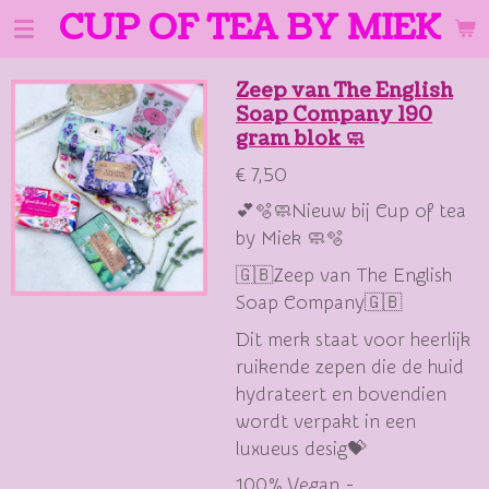
CUP OF TEA BY MIEK
Ga
direct
naar
Zeep van The English
de
Soap Company 190
hoofdinhoud
gram blok 🧼
€ 7,50
💕🫧🧼Nieuw bij Cup of tea
by Miek 🧼🫧
🇬🇧Zeep van The English
Soap Company🇬🇧
Dit merk staat voor heerlijk
ruikende zepen die de huid
hydrateert en bovendien
wordt verpakt in een
luxueus desig💝
100% Vegan -