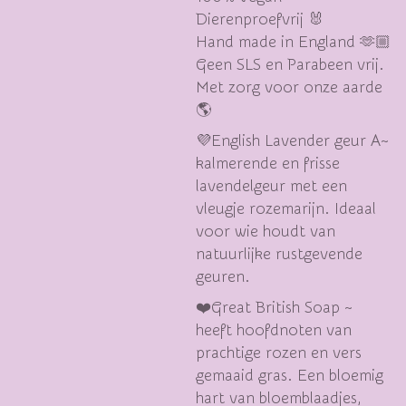
Dierenproefvrij 🐰
Hand made in England 🫶🏼
Geen SLS en Parabeen vrij.
Met zorg voor onze aarde
🌎
💜English Lavender geur A~
kalmerende en frisse
lavendelgeur met een
vleugje rozemarijn. Ideaal
voor wie houdt van
natuurlijke rustgevende
geuren.
❤️Great British Soap ~
heeft hoofdnoten van
prachtige rozen en vers
gemaaid gras. Een bloemig
hart van bloemblaadjes,