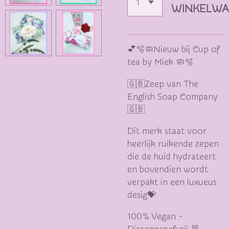
WINKELW
💕🫧🧼Nieuw bij Cup of
tea by Miek 🧼🫧
🇬🇧Zeep van The
English Soap Company
🇬🇧
Dit merk staat voor
heerlijk ruikende zepen
die de huid hydrateert
en bovendien wordt
verpakt in een luxueus
desig💝
100% Vegan -