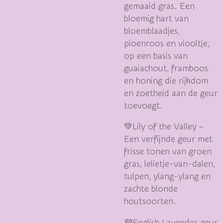
gemaaid gras. Een
bloemig hart van
bloemblaadjes,
pioenroos en viooltje,
op een basis van
guaiachout, framboos
en honing die rijkdom
en zoetheid aan de geur
toevoegt.
💚Lily of the Valley ~
Een verfijnde geur met
frisse tonen van groen
gras, lelietje-van-dalen,
tulpen, ylang-ylang en
zachte blonde
houtsoorten.
💜English Lavender geur