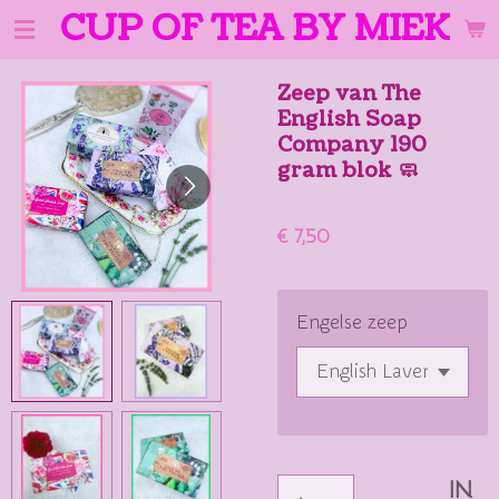
CUP OF TEA BY MIEK
Ga
direct
naar
Zeep van The
de
English Soap
hoofdinhoud
Company 190
gram blok 🧼
€ 7,50
Engelse zeep
IN