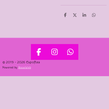
D
D
S
D
E
E
H
E
L
E
A
L
E
L
R
E
N
E
N
F
I
W
A
N
H
© 2019 - 2026 Cupoftea
Powered by
JouwWeb
C
S
A
E
T
T
B
A
S
O
G
A
O
R
P
K
A
P