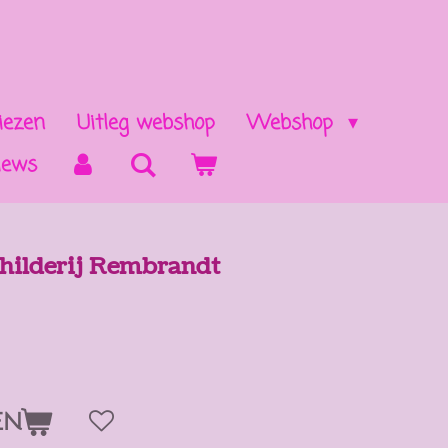
iezen
Uitleg webshop
Webshop
iews
childerij Rembrandt
EN