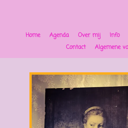
Ga
direct
naar
de
Home
Agenda
Over mij
Info
hoofdinhoud
Contact
Algemene v