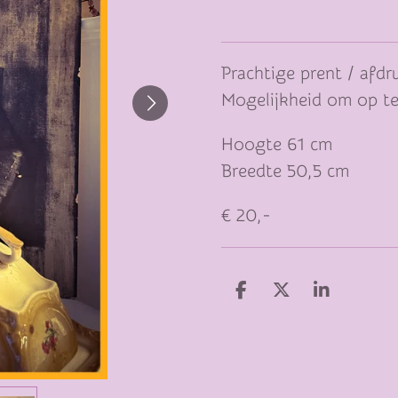
Prachtige prent / afd
Mogelijkheid om op te
Hoogte 61 cm
Breedte 50,5 cm
€ 20,-
D
D
S
E
E
H
L
E
A
E
L
R
N
E