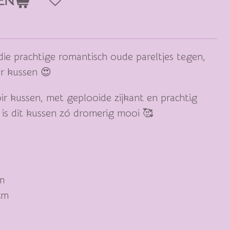
EN
e prachtige romantisch oude pareltjes tegen,
ir kussen 😍
r kussen, met geplooide zijkant en prachtig
t is dit kussen zó dromerig mooi 🥰
m
cm