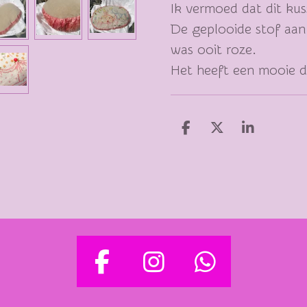
Ik vermoed dat dit kuss
De geplooide stof aan 
was ooit roze.
Het heeft een mooie do
D
D
S
E
E
H
L
E
A
E
L
R
N
E
F
I
W
A
N
H