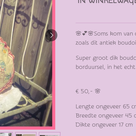
IN WINKELWAG
🌸💕🌸Soms kom van di
zoals dit antiek boudo
Super groot dik boudoi
borduursel, in het ech
€ 50,- 🌸
Lengte ongeveer 65 c
Breedte ongeveer 45 
Dikte ongeveer 17 cm