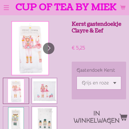
CUP OF TEA BY MIEK
Ga
direct
naar
Kerst gastendoekje
de
Clayre & Eef
hoofdinhoud
€ 5,25
Gaatendoek Kerst
IN
WINKELWAGEN