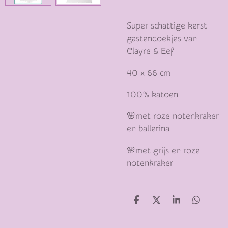
Super schattige kerst
gastendoekjes van
Clayre & Eef
40 x 66 cm
100% katoen
🌸met roze notenkraker
en ballerina
🌸met grijs en roze
notenkraker
D
D
S
D
E
E
H
E
L
E
A
L