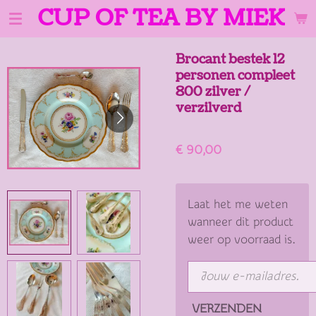
CUP OF TEA BY MIEK
Ga
direct
naar
Brocant bestek 12
de
personen compleet
hoofdinhoud
800 zilver /
verzilverd
€ 90,00
Laat het me weten
wanneer dit product
weer op voorraad is.
VERZENDEN