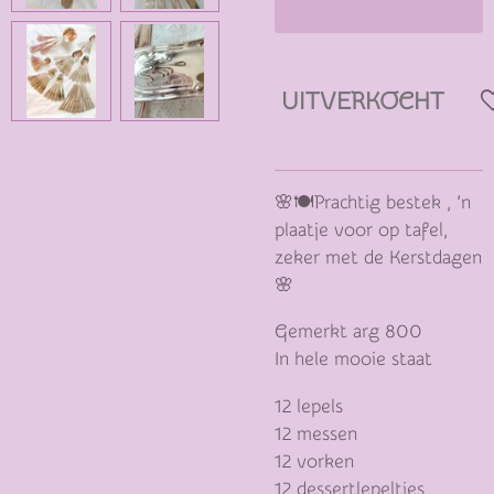
UITVERKOCHT
🌸🍽️Prachtig bestek , ‘n
plaatje voor op tafel,
zeker met de Kerstdagen
🌸
Gemerkt arg 800
In hele mooie staat
12 lepels
12 messen
12 vorken
12 dessertlepeltjes