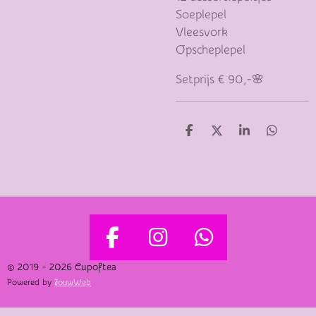
Soeplepel
Vleesvork
Opscheplepel
Setprijs € 90,-🌸
D
D
S
D
E
E
H
E
L
E
A
L
E
L
R
E
N
E
N
F
I
W
A
N
H
© 2019 - 2026 Cupoftea
Powered by
JouwWeb
C
S
A
E
T
T