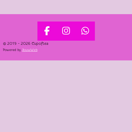
F
I
W
A
N
H
© 2019 - 2026 Cupoftea
Powered by
JouwWeb
C
S
A
E
T
T
B
A
S
O
G
A
O
R
P
K
A
P
M