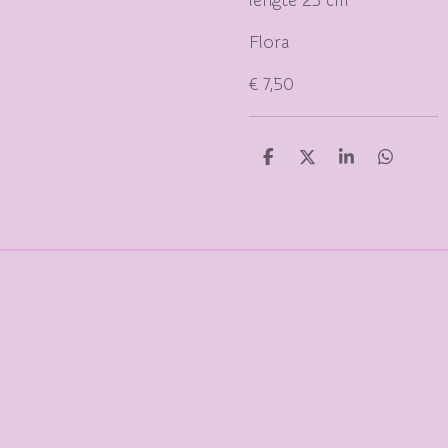
lengte 23 cm
Flora
€ 7,50
D
D
S
D
E
E
H
E
L
E
A
L
E
L
R
E
N
E
N