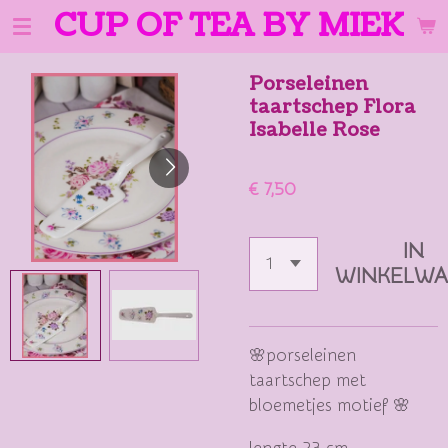
CUP OF TEA BY MIEK
Ga
direct
naar
Porseleinen
de
taartschep Flora
hoofdinhoud
Isabelle Rose
€ 7,50
IN
WINKELW
🌸porseleinen
taartschep met
bloemetjes motief 🌸