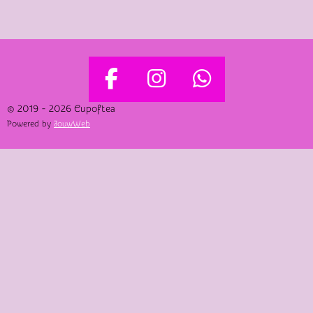
F
I
W
A
N
H
© 2019 - 2026 Cupoftea
Powered by
JouwWeb
C
S
A
E
T
T
B
A
S
O
G
A
O
R
P
K
A
P
M