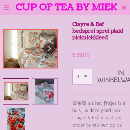
CUP OF TEA BY MIEK
Ga
direct
naar
Clayre & Eef
de
bedsprei sprei plaid
hoofdinhoud
picknickkleed
€ 35,00
IN
WINKELW
🌸☀️🌸 als het frisjes is in
huis, is deze plaid van
Clayre & Eef ideaal om
onder te kruipen op de