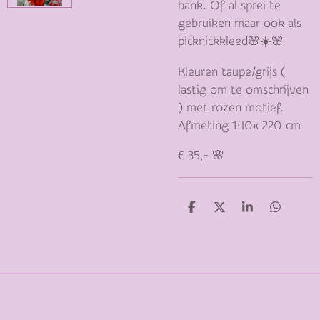
bank. Of al sprei te
gebruiken maar ook als
picknickkleed🌸☀️🌸
Kleuren taupe/grijs (
lastig om te omschrijven
) met rozen motief.
Afmeting 140x 220 cm
€ 35,- 🌸
D
D
S
D
E
E
H
E
L
E
A
L
E
L
R
E
N
E
N