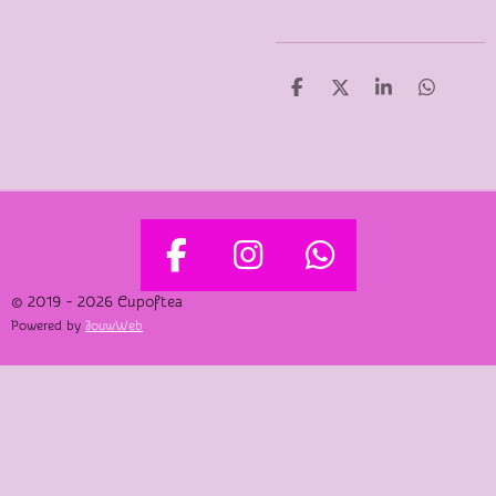
D
D
S
D
E
E
H
E
L
E
A
L
E
L
R
E
N
E
N
F
I
W
A
N
H
© 2019 - 2026 Cupoftea
Powered by
JouwWeb
C
S
A
E
T
T
B
A
S
O
G
A
O
R
P