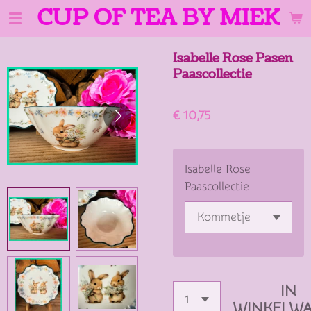
CUP OF TEA BY MIEK
Ga
direct
naar
Isabelle Rose Pasen
de
Paascollectie
hoofdinhoud
€ 10,75
Isabelle Rose
Paascollectie
IN
WINKELW