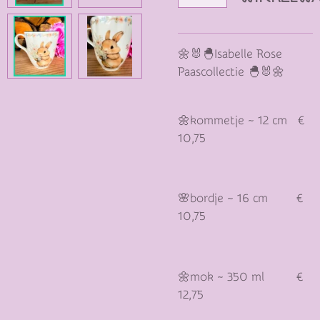
🌼🐰🐣Isabelle Rose
Paascollectie 🐣🐰🌼
🌼kommetje ~ 12 cm
€
10,75
🌸bordje ~ 16 cm €
10,75
🌼mok ~ 350 ml
€
12,75