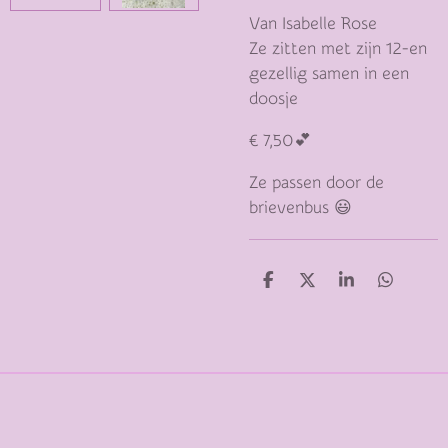
Van Isabelle Rose
Ze zitten met zijn 12-en
gezellig samen in een
doosje
€ 7,50💕
Ze passen door de
brievenbus 😃
D
D
S
D
E
E
H
E
L
E
A
L
E
L
R
E
N
E
N