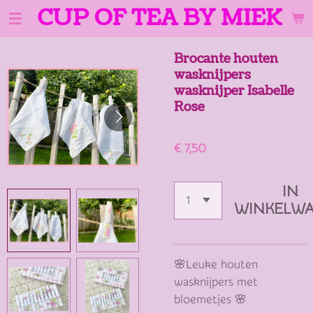
CUP OF TEA BY MIEK
Ga
direct
naar
Brocante houten
de
wasknijpers
hoofdinhoud
wasknijper Isabelle
Rose
€ 7,50
IN
WINKELW
🌸Leuke houten
wasknijpers met
bloemetjes 🌸