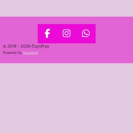
F
I
W
A
N
H
© 2019 - 2026 Cupoftea
Powered by
JouwWeb
C
S
A
E
T
T
B
A
S
O
G
A
O
R
P
K
A
P
M