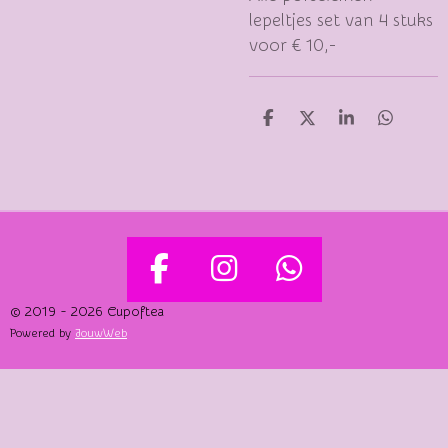
lepeltjes set van 4 stuks
voor € 10,-
D
D
S
D
E
E
H
E
L
E
A
L
E
L
R
E
N
E
N
F
I
W
A
N
H
© 2019 - 2026 Cupoftea
Powered by
JouwWeb
C
S
A
E
T
T
B
A
S
O
G
A