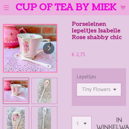
CUP OF TEA BY MIEK
Ga
direct
naar
Porseleinen
de
lepeltjes Isabelle
hoofdinhoud
Rose shabby chic
€ 2,75
Lepeltjes
IN
WINKELW